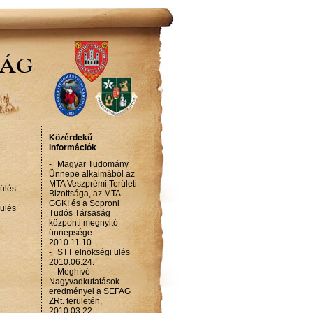
Közérdekű
információk
-
Magyar Tudomány
Ünnepe alkalmából az
MTA Veszprémi Területi
ülés
Bizottsága, az MTA
GGKI és a Soproni
ülés
Tudós Társaság
központi megnyitó
ünnepsége
2010.11.10.
-
STT elnökségi ülés
2010.06.24.
-
Meghívó -
Nagyvadkutatások
eredményei a SEFAG
ZRt. területén,
2010.03.22.