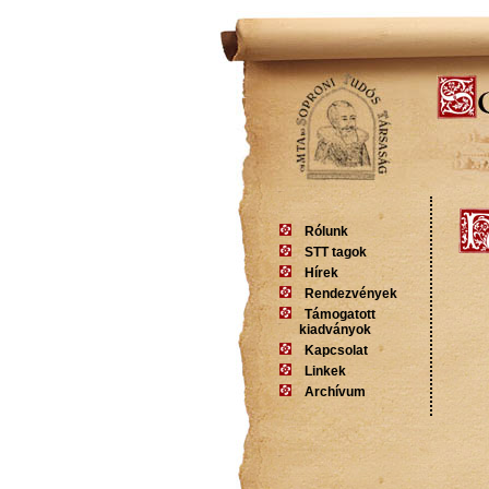
Rólunk
STT tagok
Hírek
Rendezvények
Támogatott
kiadványok
Kapcsolat
Linkek
Archívum