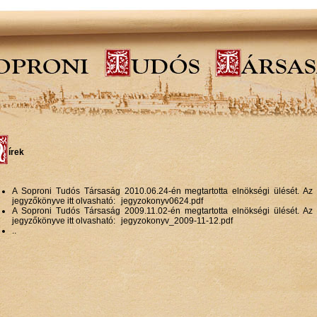
írek
A Soproni Tudós Társaság 2010.06.24-én megtartotta elnökségi ülését. Az 
jegyzőkönyve itt olvasható:
jegyzokonyv0624.pdf
A Soproni Tudós Társaság 2009.11.02-én megtartotta elnökségi ülését. Az 
jegyzőkönyve itt olvasható:
jegyzokonyv_2009-11-12.pdf
..