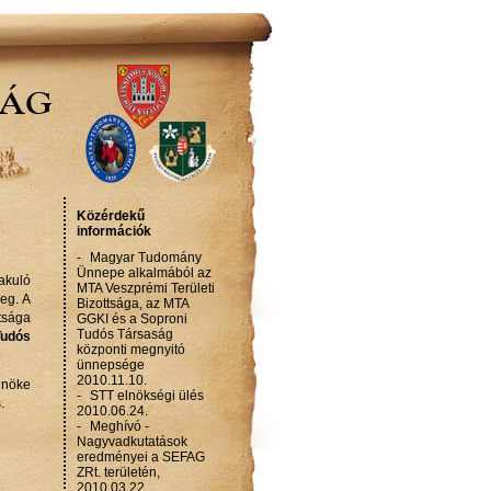
Közérdekű
információk
-
Magyar Tudomány
Ünnepe alkalmából az
akuló
MTA Veszprémi Területi
eg. A
Bizottsága, az MTA
tsága
GGKI és a Soproni
Tudós Társaság
Tudós
központi megnyitó
ünnepsége
2010.11.10.
lnöke
-
STT elnökségi ülés
.
2010.06.24.
-
Meghívó -
Nagyvadkutatások
eredményei a SEFAG
ZRt. területén,
2010.03.22.