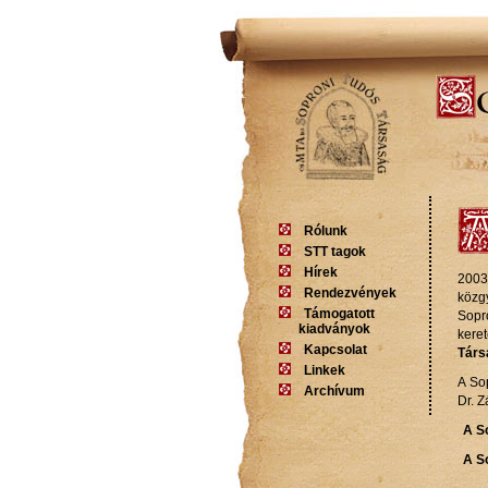
Rólunk
STT tagok
Hírek
2003
Rendezvények
közg
Támogatott
Sopr
kiadványok
kere
Kapcsolat
Társ
Linkek
A So
Archívum
Dr. Z
A S
A S