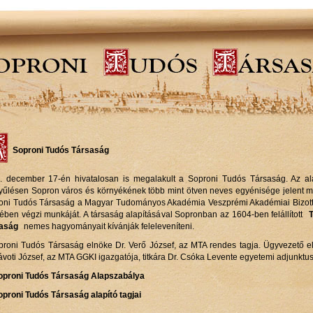
Soproni Tudós Társaság
. december 17-én hivatalosan is megalakult a Soproni Tudós Társaság. Az al
yűlésen Sopron város és környékének több mint ötven neves egyénisége jelent m
oni Tudós Társaság a Magyar Tudományos Akadémia Veszprémi Akadémiai Bizot
tében végzi munkáját. A társaság alapításával Sopronban az 1604-ben felállított
aság
nemes hagyományait kívánják feleleveníteni.
proni Tudós Társaság elnöke Dr. Verő József, az MTA rendes tagja. Ügyvezető e
ávoti József, az MTA GGKI igazgatója, titkára Dr. Csóka Levente egyetemi adjunktus
oproni Tudós Társaság Alapszabálya
oproni Tudós Társaság alapító tagjai