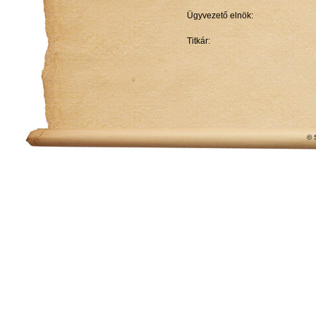
Ügyvezető elnök:
Titkár:
© 