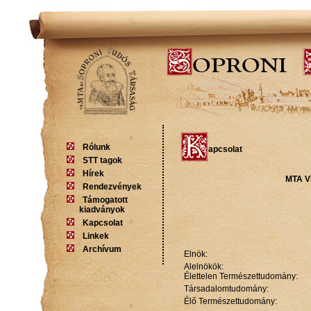
Rólunk
apcsolat
STT tagok
Hírek
MTA V
Rendezvények
Támogatott
kiadványok
Kapcsolat
Linkek
Archívum
Elnök:
Alelnökök:
Élettelen Természettudomány:
Társadalomtudomány:
Élő Természettudomány: