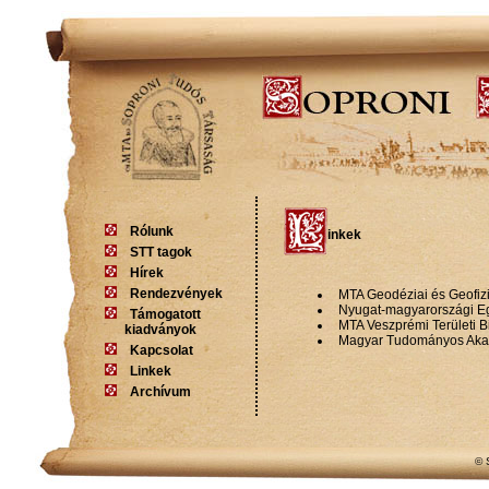
Rólunk
inkek
STT tagok
Hírek
Rendezvények
MTA Geodéziai és Geofizi
Nyugat-magyarországi E
Támogatott
MTA Veszprémi Területi B
kiadványok
Magyar Tudományos Ak
Kapcsolat
Linkek
Archívum
© 