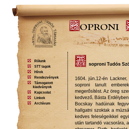
Rólunk
soproni Tudós Sz
STT tagok
Hírek
Rendezvények
1604. jún.12-én Lackner,
Támogatott
soproni tanult emberek
kiadványok
megerősítést. Az öreg sz
Kapcsolat
kedvező, Básta Erdélyben,
Linkek
Archívum
Bocskay hadúinak fegyve
hallgatni szoktak a múzs
kedves feleségeikkel egy
után tartandó vacsorára, 