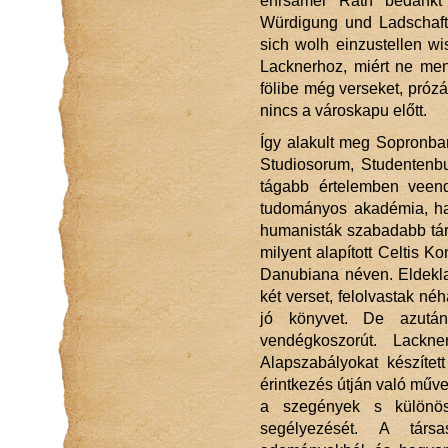
ehrsamer Rath bedankt 
Würdigung und Ladschaft
sich wolh einzustellen wis
Lacknerhoz, miért ne men
fölibe még verseket, próz
nincs a városkapu előtt.
Így alakult meg Sopronba
Studiosorum, Studentenbu
tágabb értelemben veen
tudományos akadémia, ha
humanisták szabadabb társu
milyent alapított Celtis 
Danubiana néven. Eldekla
két verset, felolvastak né
jó könyvet. De azután 
vendégkoszorút. Lackn
Alapszabályokat készítet
érintkezés útján való műve
a szegények s különös
segélyezését. A társ