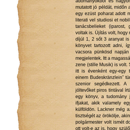
adományokból és hagyom
mutatott jó példát, midőn 
egy ezüst poharat adott 
literati vel studiosi et no
tanácsbelieket (iparost
voltak is. Újítás volt, hog
díjúl 1, 2 sőt 3 aranyat i
könyvet tartozott adni, í
vacsora pünkösd napján
megjelentek. Itt a magassá
zene (stille Musik) is volt
itt is évenként egy-egy 
einem Budeskränzlein" tün
szenior segédkezett. A 
jóltevőket piros tintával 
egy könyv, a tudomány j
ifjakat, akik valamely e
külföldön. Lackner még az
tisztségét az örökölje, ak
polgármester volt ismét d
ott volt-e az is, hogy s